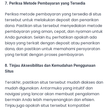
7. Periksa Metode Pembayaran yang Tersedia
Periksa metode pembayaran yang tersedia di situs
tersebut untuk melakukan deposit dan penarikan
dana. Pastikan situs tersebut menyediakan metode
pembayaran yang aman, cepat, dan nyaman untuk
Anda gunakan. Selain itu, perhatikan apakah ada
biaya yang terkait dengan deposit atau penarikan
dana, dan pastikan untuk memahami persyaratan
yang terkait dengan proses pembayaran.
8. Tinjau Aksesibilitas dan Kemudahan Penggunaan
Situs
Terakhir, pastikan situs tersebut mudah diakses dan
mudah digunakan. Antarmuka yang intuitif dan
navigasi yang lancar akan membuat pengalaman
bermain Anda lebih menyenangkan dan efisien.
Tinjau juga apakah situs tersebut kompatibel