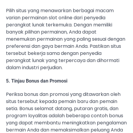
Pilih situs yang menawarkan berbagai macam
varian permainan slot online dari penyedia
perangkat lunak terkemuka. Dengan memiliki
banyak pilihan permainan, Anda dapat
menemukan permainan yang paling sesuai dengan
preferensi dan gaya bermain Anda. Pastikan situs
tersebut bekerja sama dengan penyedia
perangkat lunak yang terpercaya dan dihormati
dalam industri perjudian.
5. Tinjau Bonus dan Promosi
Periksa bonus dan promosi yang ditawarkan oleh
situs tersebut kepada pemain baru dan pemain
setia. Bonus selamat datang, putaran gratis, dan
program loyalitas adalah beberapa contoh bonus
yang dapat membantu meningkatkan pengalaman
bermain Anda dan memaksimalkan peluang Anda