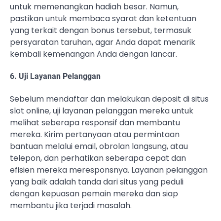
untuk memenangkan hadiah besar. Namun,
pastikan untuk membaca syarat dan ketentuan
yang terkait dengan bonus tersebut, termasuk
persyaratan taruhan, agar Anda dapat menarik
kembali kemenangan Anda dengan lancar.
6. Uji Layanan Pelanggan
Sebelum mendaftar dan melakukan deposit di situs
slot online, uji layanan pelanggan mereka untuk
melihat seberapa responsif dan membantu
mereka. Kirim pertanyaan atau permintaan
bantuan melalui email, obrolan langsung, atau
telepon, dan perhatikan seberapa cepat dan
efisien mereka meresponsnya. Layanan pelanggan
yang baik adalah tanda dari situs yang peduli
dengan kepuasan pemain mereka dan siap
membantu jika terjadi masalah.