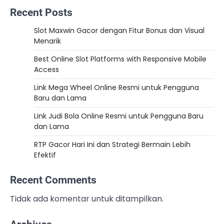
Recent Posts
Slot Maxwin Gacor dengan Fitur Bonus dan Visual
Menarik
Best Online Slot Platforms with Responsive Mobile
Access
Link Mega Wheel Online Resmi untuk Pengguna
Baru dan Lama
Link Judi Bola Online Resmi untuk Pengguna Baru
dan Lama
RTP Gacor Hari Ini dan Strategi Bermain Lebih
Efektif
Recent Comments
Tidak ada komentar untuk ditampilkan.