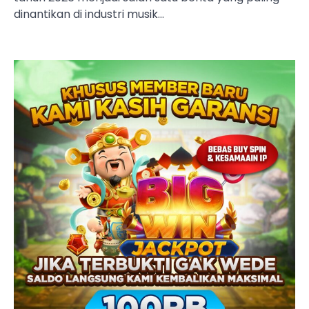
dinantikan di industri musik…