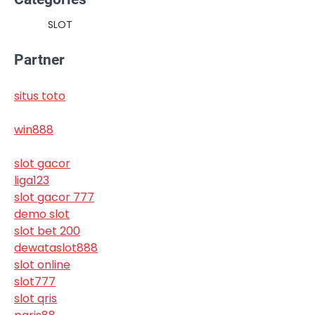
SLOT
Partner
situs toto
win888
slot gacor
liga123
slot gacor 777
demo slot
slot bet 200
dewataslot888
slot online
slot777
slot qris