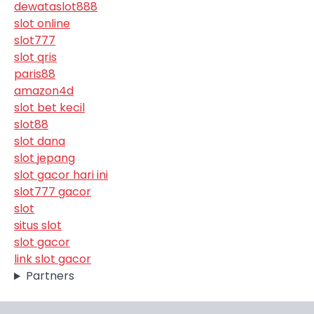
dewataslot888
slot online
slot777
slot qris
paris88
amazon4d
slot bet kecil
slot88
slot dana
slot jepang
slot gacor hari ini
slot777 gacor
slot
situs slot
slot gacor
link slot gacor
Partners