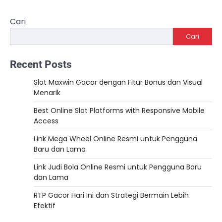
Cari
Cari
Recent Posts
Slot Maxwin Gacor dengan Fitur Bonus dan Visual
Menarik
Best Online Slot Platforms with Responsive Mobile
Access
Link Mega Wheel Online Resmi untuk Pengguna
Baru dan Lama
Link Judi Bola Online Resmi untuk Pengguna Baru
dan Lama
RTP Gacor Hari Ini dan Strategi Bermain Lebih
Efektif