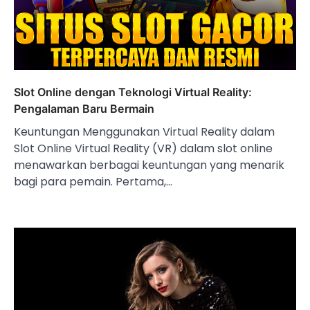
Slot Online dengan Teknologi Virtual Reality:
Pengalaman Baru Bermain
Keuntungan Menggunakan Virtual Reality dalam
Slot Online Virtual Reality (VR) dalam slot online
menawarkan berbagai keuntungan yang menarik
bagi para pemain. Pertama,…