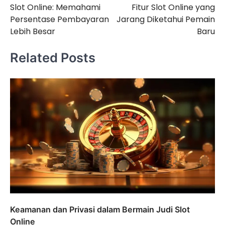
Slot Online: Memahami
Fitur Slot Online yang
pos
Persentase Pembayaran
Jarang Diketahui Pemain
Lebih Besar
Baru
Related Posts
Keamanan dan Privasi dalam Bermain Judi Slot
Online