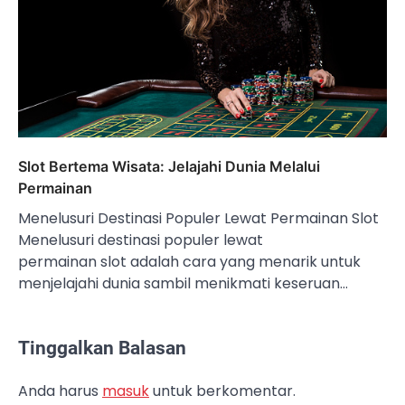
Slot Bertema Wisata: Jelajahi Dunia Melalui
Permainan
Menelusuri Destinasi Populer Lewat Permainan Slot
Menelusuri destinasi populer lewat
permainan slot adalah cara yang menarik untuk
menjelajahi dunia sambil menikmati keseruan…
Tinggalkan Balasan
Anda harus
masuk
untuk berkomentar.