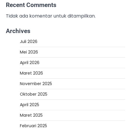
Recent Comments
Tidak ada komentar untuk ditampilkan.
Archives
Juli 2026
Mei 2026
April 2026
Maret 2026
November 2025
Oktober 2025
April 2025
Maret 2025
Februari 2025