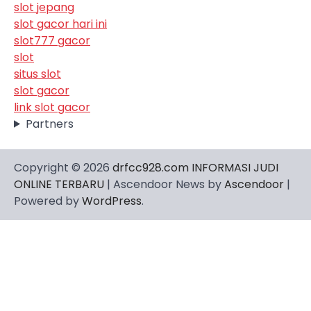
slot jepang
slot gacor hari ini
slot777 gacor
slot
situs slot
slot gacor
link slot gacor
Partners
Copyright © 2026
drfcc928.com INFORMASI JUDI
ONLINE TERBARU
| Ascendoor News by
Ascendoor
|
Powered by
WordPress
.