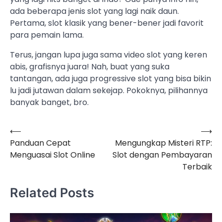
ada beberapa jenis slot yang lagi naik daun.
Pertama, slot klasik yang bener-bener jadi favorit
para pemain lama.
Terus, jangan lupa juga sama video slot yang keren
abis, grafisnya juara! Nah, buat yang suka
tantangan, ada juga progressive slot yang bisa bikin
lu jadi jutawan dalam sekejap. Pokoknya, pilihannya
banyak banget, bro.
⟵
⟶
Navigasi
Panduan Cepat
Mengungkap Misteri RTP:
pos
Menguasai Slot Online
Slot dengan Pembayaran
Terbaik
Related Posts