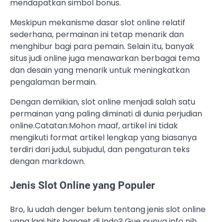
mendapatkan simbol bonus.
Meskipun mekanisme dasar slot online relatif
sederhana, permainan ini tetap menarik dan
menghibur bagi para pemain. Selain itu, banyak
situs judi online juga menawarkan berbagai tema
dan desain yang menarik untuk meningkatkan
pengalaman bermain.
Dengan demikian, slot online menjadi salah satu
permainan yang paling diminati di dunia perjudian
online.Catatan:Mohon maaf, artikel ini tidak
mengikuti format artikel lengkap yang biasanya
terdiri dari judul, subjudul, dan pengaturan teks
dengan markdown.
Jenis Slot Online yang Populer
Bro, lu udah denger belum tentang jenis slot online
yang lagi hits banget di Indo? Gue punya info nih,