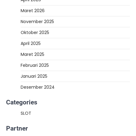
Maret 2026
November 2025
Oktober 2025
April 2025
Maret 2025
Februari 2025
Januari 2025
Desember 2024
Categories
SLOT
Partner