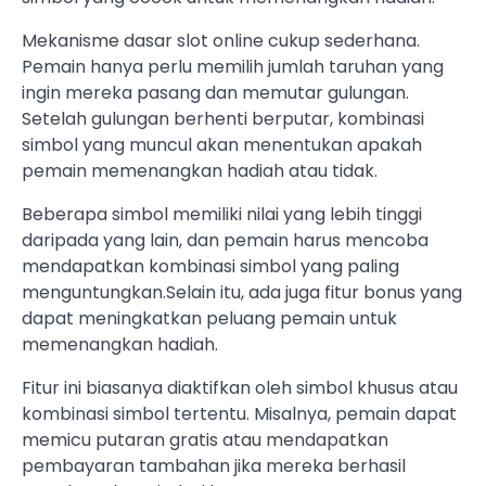
Mekanisme dasar slot online cukup sederhana.
Pemain hanya perlu memilih jumlah taruhan yang
ingin mereka pasang dan memutar gulungan.
Setelah gulungan berhenti berputar, kombinasi
simbol yang muncul akan menentukan apakah
pemain memenangkan hadiah atau tidak.
Beberapa simbol memiliki nilai yang lebih tinggi
daripada yang lain, dan pemain harus mencoba
mendapatkan kombinasi simbol yang paling
menguntungkan.Selain itu, ada juga fitur bonus yang
dapat meningkatkan peluang pemain untuk
memenangkan hadiah.
Fitur ini biasanya diaktifkan oleh simbol khusus atau
kombinasi simbol tertentu. Misalnya, pemain dapat
memicu putaran gratis atau mendapatkan
pembayaran tambahan jika mereka berhasil